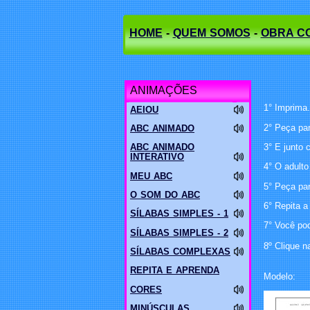
HOME
-
QUEM SOMOS
-
OBRA C
ANIMAÇÕES
1° Imprima.
AEIOU
2° Peça par
ABC ANIMADO
3° E junto 
ABC ANIMADO
INTERATIVO
4° O adulto
MEU ABC
5° Peça par
O SOM DO ABC
6° Repita a
SÍLABAS SIMPLES - 1
7° Você po
SÍLABAS SIMPLES - 2
8º
Clique n
SÍLABAS COMPLEXAS
REPITA E APRENDA
Modelo:
CORES
MINÚSCULAS