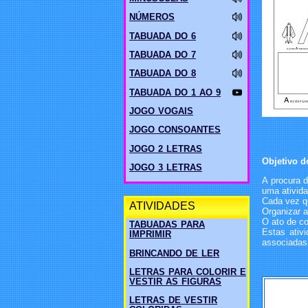
NÚMEROS
TABUADA DO 6
TABUADA DO 7
TABUADA DO 8
TABUADA DO 1 AO 9
JOGO VOGAIS
JOGO CONSOANTES
JOGO 2 LETRAS
Objetivo d
JOGO 3 LETRAS
A procura d
uma ativida
Cada vez qu
ATIVIDADES
Organizar a
O ato de co
TABUADAS PARA
Estas ativ
IMPRIMIR
associadas 
BRINCANDO DE LER
LETRAS PARA COLORIR E
VESTIR AS FIGURAS
LETRAS DE VESTIR