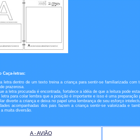
o Caça-letras:
a letra dentro de um texto treina a criança para sentir-se familiarizada c
de prazerosa.
e a letra procurada é encontrada, fortalece a idéia de que a leitura pode est
 letra para colar lembra que a posição é importante e isso é uma preparação p
lar diverte a criança e deixa no papel uma lembrança de seu esforço intelectu
idades acompanhadas dos pais fazem a criança sentir-se valorizada e tamb
a muita diversão.
A - AVIÃO