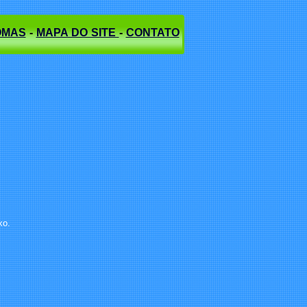
OMAS
-
MAPA DO SITE
-
CONTATO
xo.