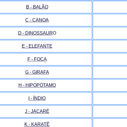
B - BALÃO
C - CANOA
D - DINOSSAUR
O
E - ELEFANTE
F - FOCA
G - GIRAFA
H - HIPOPÓTAMO
I - ÍNDIO
J - JACARÉ
K - KARATÊ